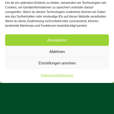
SAISONPLÄTZE
Um dir ein optimales Erlebnis zu bieten, verwenden wir Technologien wie
Cookies, um Geräteinformationen zu speichern und/oder darauf
mit Wohnwagen oder
zuzugreifen. Wenn du diesen Technologien zustimmst, können wir Daten
Wohnmobil
wie das Surfverhalten oder eindeutige IDs auf dieser Website verarbeiten.
Wenn du deine Zustimmung nicht erteilst oder zurückziehst, können
bestimmte Merkmale und Funktionen beeinträchtigt werden.
Für alle, die länger bleiben möchten, bieten wir
attraktive Saisonplätze zur Miete für einen oder
Akzeptieren
mehrere Monate an. Alle Plätze verfügen über
Wasser- und Stromanschluss (16A) und bieten
Ablehnen
ausreichend Raum für einen komfortablen
Einstellungen ansehen
Aufenthalt.
Datenschutz
Impressum